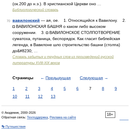
(ок.200 до н.э.). В христианской Церкви оно …
Библиологический словарь
вавилонский
— ая, ое. 1. Относящийся к Вавилону. 2.
70
◘ ВАВИЛОНСКАЯ БАШНЯ о каком либо высоком
сооружении. 3. ◘ ВАВИЛОНСКОЕ СТОЛПОТВОРЕНИЕ
суматоха, путаница, беспорядок. Как гласит библейская
легенда, в Вавилоне шло строительство башни (столпа)
до&#8230; …
Словарь забытых и трудных слов из произведений русской
литературы ХVIII-ХIХ веков
Страницы
←
Предыдущая
Следующая
→
1
2
3
4
5
6
7
8
9
10
11
12
13
© Академик, 2000-2026
18+
Обратная связь:
Техподдержка
,
Реклама на сайте
👣 Путешествия