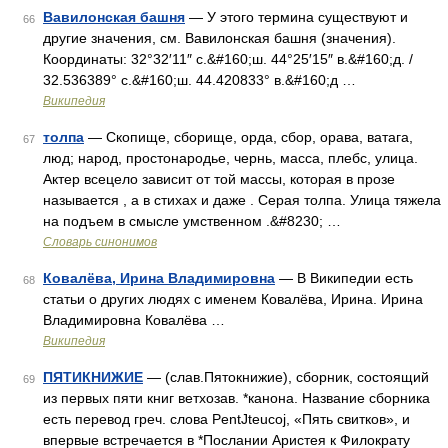
Вавилонская башня
— У этого термина существуют и
66
другие значения, см. Вавилонская башня (значения).
Координаты: 32°32′11″ с.&#160;ш. 44°25′15″ в.&#160;д. /
32.536389° с.&#160;ш. 44.420833° в.&#160;д …
Википедия
толпа
— Скопище, сборище, орда, сбор, орава, ватага,
67
люд; народ, простонародье, чернь, масса, плебс, улица.
Актер всецело зависит от той массы, которая в прозе
называется , а в стихах и даже . Серая толпа. Улица тяжела
на подъем в смысле умственном .&#8230; …
Словарь синонимов
Ковалёва, Ирина Владимировна
— В Википедии есть
68
статьи о других людях с именем Ковалёва, Ирина. Ирина
Владимировна Ковалёва …
Википедия
ПЯТИКНИЖИЕ
— (слав.Пятокнижие), сборник, состоящий
69
из первых пяти книг ветхозав. *канона. Название сборника
есть перевод греч. слова PentЈteucoj, «Пять свитков», и
впервые встречается в *Послании Аристея к Филократу