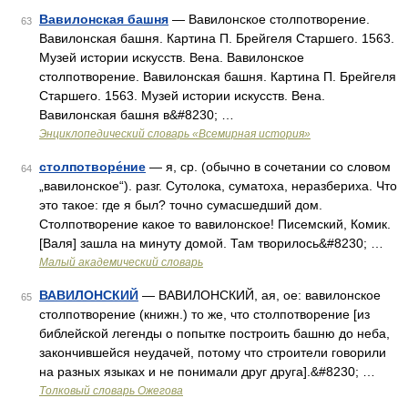
Вавилонская башня
— Вавилонское столпотворение.
63
Вавилонская башня. Картина П. Брейгеля Старшего. 1563.
Музей истории искусств. Вена. Вавилонское
столпотворение. Вавилонская башня. Картина П. Брейгеля
Старшего. 1563. Музей истории искусств. Вена.
Вавилонская башня в&#8230; …
Энциклопедический словарь «Всемирная история»
столпотворе́ние
— я, ср. (обычно в сочетании со словом
64
„вавилонское“). разг. Сутолока, суматоха, неразбериха. Что
это такое: где я был? точно сумасшедший дом.
Столпотворение какое то вавилонское! Писемский, Комик.
[Валя] зашла на минуту домой. Там творилось&#8230; …
Малый академический словарь
ВАВИЛОНСКИЙ
— ВАВИЛОНСКИЙ, ая, ое: вавилонское
65
столпотворение (книжн.) то же, что столпотворение [из
библейской легенды о попытке построить башню до неба,
закончившейся неудачей, потому что строители говорили
на разных языках и не понимали друг друга].&#8230; …
Толковый словарь Ожегова