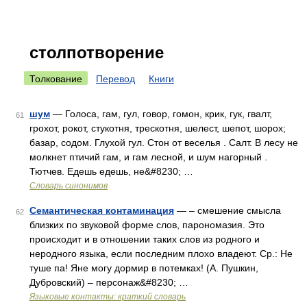
столпотворение
Толкование
Перевод
Книги
шум
— Голоса, гам, гул, говор, гомон, крик, гук, гвалт,
61
грохот, рокот, стукотня, трескотня, шелест, шепот, шорох;
базар, содом. Глухой гул. Стон от веселья . Салт. В лесу не
молкнет птичий гам, и гам лесной, и шум нагорный .
Тютчев. Едешь едешь, не&#8230; …
Словарь синонимов
Семантическая контаминация
— – смешение смысла
62
близких по звуковой форме слов, парономазия. Это
происходит и в отношении таких слов из родного и
неродного языка, если последним плохо владеют. Ср.: Не
туше па! Яне могу дормир в потемках! (А. Пушкин,
Дубровский) – персонаж&#8230; …
Языковые контакты: краткий словарь